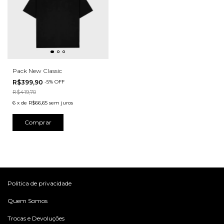
Pack New Classic
R$399,90
-
5
%
OFF
R$419,70
6
x
de
R$66,65
sem juros
Comprar
Politica de privacidade
Quem Somos
Trocas e Devoluções