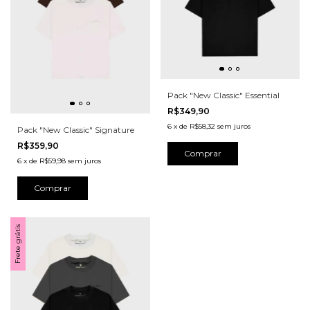
Pack "New Classic" Essential
R$349,90
6
x
de
R$58,32
sem juros
Pack "New Classic" Signature
R$359,90
Comprar
6
x
de
R$59,98
sem juros
Comprar
Frete grátis