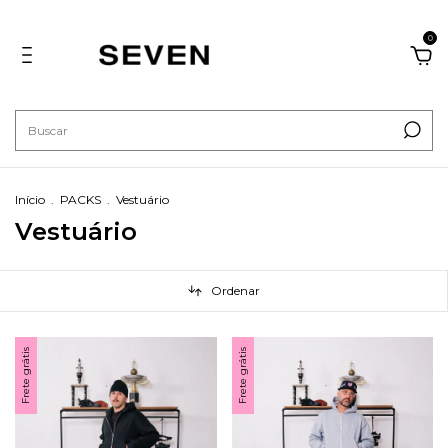
0
Início
.
PACKS
.
Vestuário
Vestuário
Ordenar
Frete grátis
Frete grátis