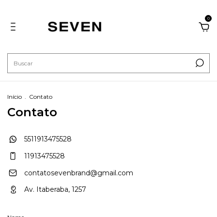
0
Início
.
Contato
Contato
5511913475528
11913475528
contatosevenbrand@gmail.com
Av. Itaberaba, 1257